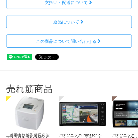
支払い・配送について
返品について
この商品について問い合わせる
売れ筋商品
三菱電機 炊飯器 備長炭 炭
パナソニック(Panasonic)
パナソニック