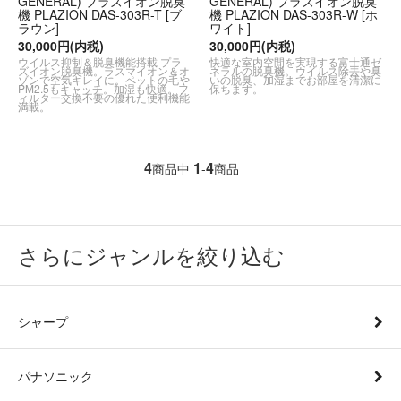
GENERAL) プラズイオン脱臭
GENERAL) プラズイオン脱臭
機 PLAZION DAS-303R-T [ブ
機 PLAZION DAS-303R-W [ホ
ラウン]
ワイト]
30,000円(内税)
30,000円(内税)
ウイルス抑制＆脱臭機能搭載 プラ
快適な室内空間を実現する富士通ゼ
ズイオン脱臭機。ラズマイオン＆オ
ネラルの脱臭機。ウイルス除去や臭
ゾンで空気キレイに。ペットの毛や
いの脱臭、加湿までお部屋を清潔に
PM2.5もキャッチ。加湿も快適。フ
保ちます。
ィルター交換不要の優れた便利機能
満載。
4
1
4
商品中
-
商品
さらにジャンルを絞り込む
シャープ
パナソニック