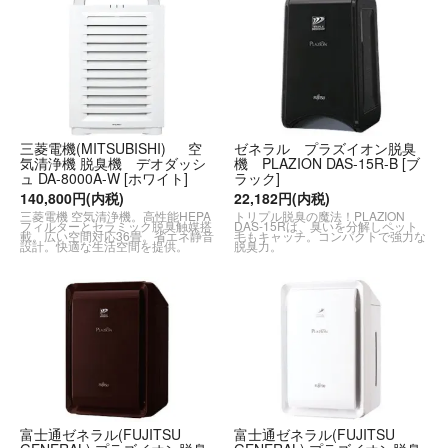
三菱電機(MITSUBISHI) 空
ゼネラル プラズイオン脱臭
気清浄機 脱臭機 デオダッシ
機 PLAZION DAS-15R-B [ブ
ュ DA-8000A-W [ホワイト]
ラック]
140,800円(内税)
22,182円(内税)
三菱電機 空気清浄機。高性能HEPA
トリプル脱臭の魔法！PLAZION
フィルターとセラミック脱臭触媒搭
DAS-15Rは、臭いを分解しペット
載。広い空間対応36畳。省エネ静音
毛もキャッチ。コンパクトで強力な
設計。快適な生活空間を提供。
脱臭力。
富士通ゼネラル(FUJITSU
富士通ゼネラル(FUJITSU