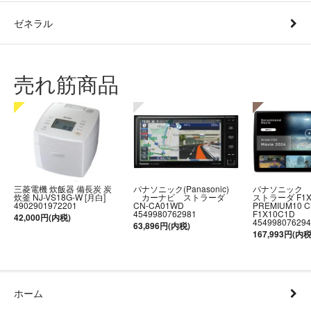
ゼネラル
売れ筋商品
三菱電機 炊飯器 備長炭 炭
パナソニック(Panasonic)
パナソニック
炊釜 NJ-VS18G-W [月白]
カーナビ ストラーダ
ストラーダ F1
4902901972201
CN-CA01WD
PREMIUM10 C
4549980762981
F1X10C1D
42,000円(内税)
454998076294
63,896円(内税)
167,993円(内税
ホーム