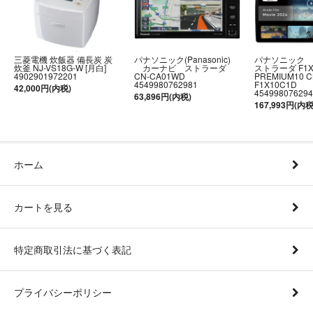
三菱電機 炊飯器 備長炭 炭
パナソニック(Panasonic)
パナソニック
炊釜 NJ-VS18G-W [月白]
カーナビ ストラーダ
ストラーダ F1
4902901972201
CN-CA01WD
PREMIUM10 C
4549980762981
F1X10C1D
42,000円(内税)
454998076294
63,896円(内税)
167,993円(内税
ホーム
カートを見る
特定商取引法に基づく表記
プライバシーポリシー