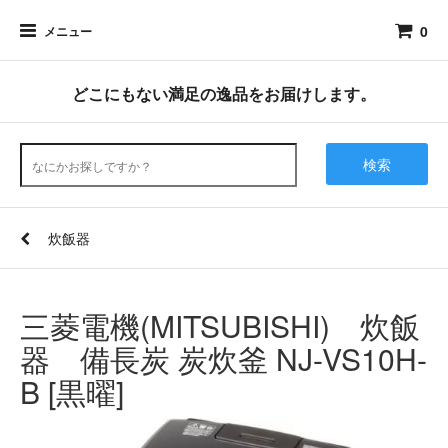
0
メニュー
どこにもない満足の逸品をお届けします。
検索
炊飯器
三菱電機(MITSUBISHI) 炊飯
器 備長炭 炭炊釜 NJ-VS10H-
B [黒曜]