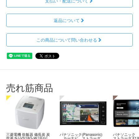
支払い・配送について
返品について
この商品について問い合わせる
売れ筋商品
三菱電機 炊飯器 備長炭 炭
パナソニック(Panasonic)
パナソニック
炊釜 NJ-VS18G-W [月白]
カーナビ ストラーダ
ストラーダ F1