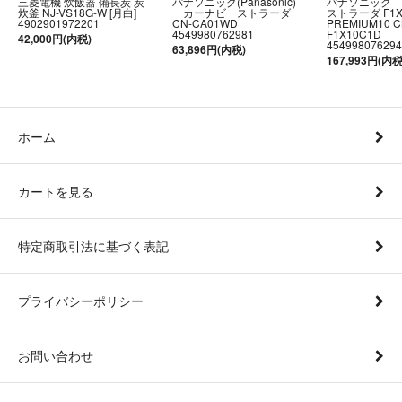
三菱電機 炊飯器 備長炭 炭
パナソニック(Panasonic)
パナソニック
炊釜 NJ-VS18G-W [月白]
カーナビ ストラーダ
ストラーダ F1
4902901972201
CN-CA01WD
PREMIUM10 C
4549980762981
F1X10C1D
42,000円(内税)
454998076294
63,896円(内税)
167,993円(内税
ホーム
カートを見る
特定商取引法に基づく表記
プライバシーポリシー
お問い合わせ