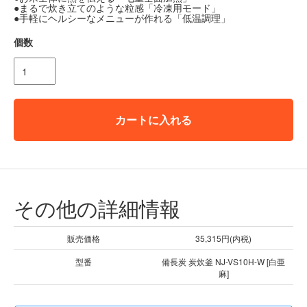
●まるで炊き立てのような粒感「冷凍用モード」
●手軽にヘルシーなメニューが作れる「低温調理」
個数
カートに入れる
その他の詳細情報
販売価格
35,315円(内税)
型番
備長炭 炭炊釜 NJ-VS10H-W [白亜
麻]