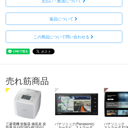
支払い・配送について
返品について
この商品について問い合わせる
売れ筋商品
三菱電機 炊飯器 備長炭 炭
パナソニック(Panasonic)
パナソニック
炊釜 NJ-VS18G-W [月白]
カーナビ ストラーダ
ストラーダ F1