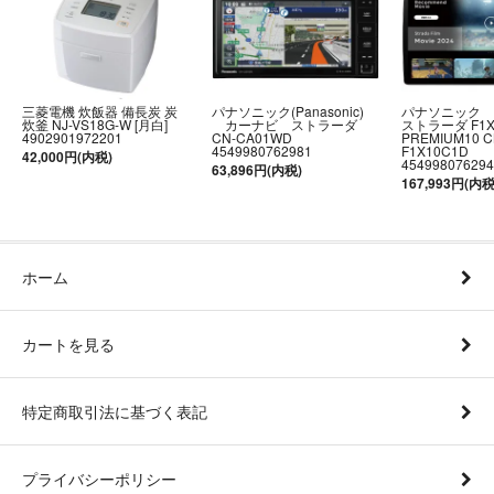
三菱電機 炊飯器 備長炭 炭
パナソニック(Panasonic)
パナソニック
炊釜 NJ-VS18G-W [月白]
カーナビ ストラーダ
ストラーダ F1
4902901972201
CN-CA01WD
PREMIUM10 C
4549980762981
F1X10C1D
42,000円(内税)
454998076294
63,896円(内税)
167,993円(内税
ホーム
カートを見る
特定商取引法に基づく表記
プライバシーポリシー