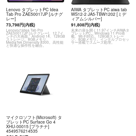
Lenovo タブレットPC Idea
AIWA タブレットPC aiwa tab
Tab Pro ZAE50017JP [ルナグ
WS12-2 JA5-TBW1202 [ミデ
レー]
ィアムシルバー]
73,798円(内税)
91,808円(内税)
LenovoのIdea Tab Pro
未来の扉を開く11.97インチAIWAタ
ZAE50017JP [ルナグレー]、12.7イ
ブレットPC。Windows 11 Pro搭
ンチの大画面、Android 14、128GB
載、Wi-Fi対応。128GBストレー
ストレージ、8GBメモリ、
ジ、8GBメモリ。インテルプロセッ
MediaTek Dimensity 8300。高性能
サー搭載でスムーズ処理。
と快適な操作性を融合。
マイクロソフト(Microsoft) タ
ブレットPC Surface Go 4
XHU-00015 [プラチナ]
4549576214535