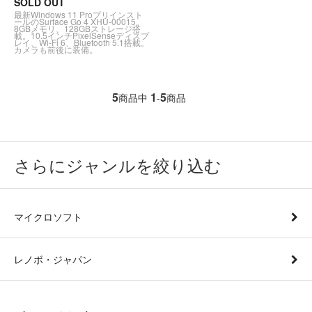
SOLD OUT
最新Windows 11 Proプリインスト
ールのSurface Go 4 XHU-00015。
8GBメモリ、128GBストレージ搭
載。10.5インチPixelSenseディスプ
レイ、Wi-Fi 6、Bluetooth 5.1搭載。
カメラも前後に装備。
5
1
5
商品中
-
商品
さらにジャンルを絞り込む
マイクロソフト
レノボ・ジャパン