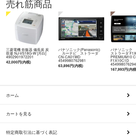
売れ筋商品
三菱電機 炊飯器 備長炭 炭
パナソニック(Panasonic)
パナソニック
炊釜 NJ-VS18G-W [月白]
カーナビ ストラーダ
ストラーダ F1
4902901972201
CN-CA01WD
PREMIUM10 C
4549980762981
F1X10C1D
42,000円(内税)
454998076294
63,896円(内税)
167,993円(内税
ホーム
カートを見る
特定商取引法に基づく表記