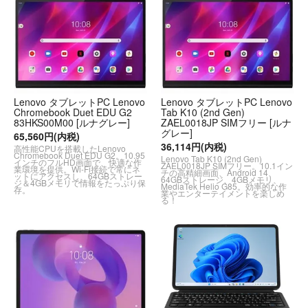
Lenovo タブレットPC Lenovo
Lenovo タブレットPC Lenovo
Chromebook Duet EDU G2
Tab K10 (2nd Gen)
83HKS00M00 [ルナグレー]
ZAEL0018JP SIMフリー [ルナ
グレー]
65,560円(内税)
36,114円(内税)
高性能CPUを搭載したLenovo
Chromebook Duet EDU G2。10.95
Lenovo Tab K10 (2nd Gen)
インチのフルHD画面で、快適な作
ZAEL0018JP SIMフリー。10.1イン
業環境を提供。Wi-Fi接続で常にネ
チの高精細画面、Android 14、
ットにアクセスし、64GBストレー
64GBストレージ、4GBメモリ、
ジ＆4GBメモリで情報をたっぷり保
MediaTek Helio G85。効率的な作
存。
業やエンターテイメントを楽しめ
る！